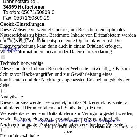
Bahnhofstraße 1
34369 Hofgeismar
Telefon: 05671/50809-0
Fax: 05671/50809-29
Cookie-Einstellungen
Diese Webseite verwendet Cookies, um Besuchern ein optimales
Nutzererlebnis zu bieten. Bestimmte Inhalte von Drittanbietern werden
Unternehmen Online
nur angezeigt, wenn die entsprechende Option aktiviert ist. Die
Datenverarbeitung kann dann auch in einem Drittland erfolgen.
Rückruf
Weitere Informationen hierzu in der Datenschutzerklärung.
Technisch notwendige
Diese Cookies sind zum Betrieb der Webseite notwendig, z.B. zum
Schutz vor Hackerangriffen und zur Gewährleistung eines
konsistenten und der Nachfrage angepassten Erscheinungsbilds der
Seite.
Analytische
Diese Cookies werden verwendet, um das Nutzererlebnis weiter zu
optimieren. Hierunter fallen auch Statistiken, die dem
Webseitenbetreiber von Drittanbietern zur Verfügung gestellt werden,
sowie die Ausspielung von personalisierter Werbung durch die
Startseite
|
Impressum
|
Datenschutz
|
Seite weiterempfehlen
Nachverfolgung der Nutzeraktivität über verschiedene Webseiten.
Letzte Änderung: 17.07.2026 | © Pinne & Bachmann Steuerberater Partnerschaft
2026
Drittanbieter-Inhalte