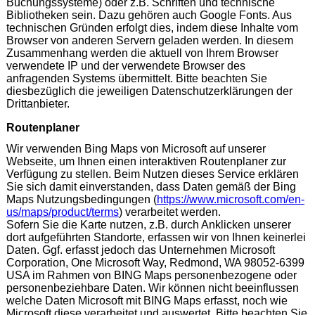
Buchungssysteme) oder z.B. Schriften und technische
Bibliotheken sein. Dazu gehören auch Google Fonts. Aus
technischen Gründen erfolgt dies, indem diese Inhalte vom
Browser von anderen Servern geladen werden. In diesem
Zusammenhang werden die aktuell von Ihrem Browser
verwendete IP und der verwendete Browser des
anfragenden Systems übermittelt. Bitte beachten Sie
diesbezüglich die jeweiligen Datenschutzerklärungen der
Drittanbieter.
Routenplaner
Wir verwenden Bing Maps von Microsoft auf unserer
Webseite, um Ihnen einen interaktiven Routenplaner zur
Verfügung zu stellen. Beim Nutzen dieses Service erklären
Sie sich damit einverstanden, dass Daten gemäß der Bing
Maps Nutzungsbedingungen (
https://www.microsoft.com/en-
us/maps/product/terms
) verarbeitet werden.
Sofern Sie die Karte nutzen, z.B. durch Anklicken unserer
dort aufgeführten Standorte, erfassen wir von Ihnen keinerlei
Daten. Ggf. erfasst jedoch das Unternehmen Microsoft
Corporation, One Microsoft Way, Redmond, WA 98052-6399
USA im Rahmen von BING Maps personenbezogene oder
personenbeziehbare Daten. Wir können nicht beeinflussen
welche Daten Microsoft mit BING Maps erfasst, noch wie
Microsoft diese verarbeitet und auswertet. Bitte beachten Sie