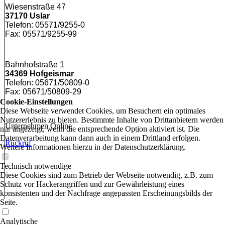
Wiesenstraße 47
37170 Uslar
Telefon: 05571/9255-0
Fax: 05571/9255-99
Bahnhofstraße 1
34369 Hofgeismar
Telefon: 05671/50809-0
Fax: 05671/50809-29
Cookie-Einstellungen
Diese Webseite verwendet Cookies, um Besuchern ein optimales
Nutzererlebnis zu bieten. Bestimmte Inhalte von Drittanbietern werden
Unternehmen Online
nur angezeigt, wenn die entsprechende Option aktiviert ist. Die
Datenverarbeitung kann dann auch in einem Drittland erfolgen.
Rückruf
Weitere Informationen hierzu in der Datenschutzerklärung.
Technisch notwendige
Diese Cookies sind zum Betrieb der Webseite notwendig, z.B. zum
Schutz vor Hackerangriffen und zur Gewährleistung eines
konsistenten und der Nachfrage angepassten Erscheinungsbilds der
Seite.
Analytische