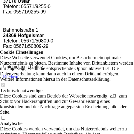
37170 Uslar
Telefon: 05571/9255-0
Fax: 05571/9255-99
Bahnhofstraße 1
34369 Hofgeismar
Telefon: 05671/50809-0
Fax: 05671/50809-29
Cookie-Einstellungen
Diese Webseite verwendet Cookies, um Besuchern ein optimales
Nutzererlebnis zu bieten. Bestimmte Inhalte von Drittanbietern werden
Unternehmen Online
nur angezeigt, wenn die entsprechende Option aktiviert ist. Die
Datenverarbeitung kann dann auch in einem Drittland erfolgen.
Rückruf
Weitere Informationen hierzu in der Datenschutzerklärung.
Technisch notwendige
Diese Cookies sind zum Betrieb der Webseite notwendig, z.B. zum
Schutz vor Hackerangriffen und zur Gewährleistung eines
konsistenten und der Nachfrage angepassten Erscheinungsbilds der
Seite.
Analytische
Diese Cookies werden verwendet, um das Nutzererlebnis weiter zu